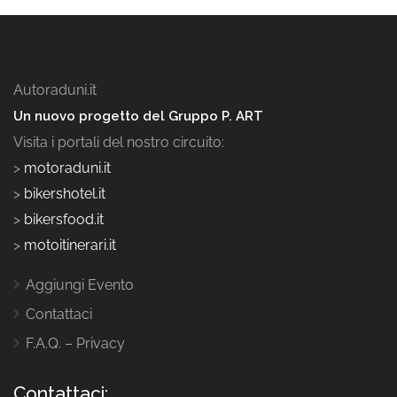
Autoraduni.it
Un nuovo progetto del Gruppo P. ART
Visita i portali del nostro circuito:
>
motoraduni.it
>
bikershotel.it
>
bikersfood.it
>
motoitinerari.it
Aggiungi Evento
Contattaci
F.A.Q. – Privacy
Contattaci: