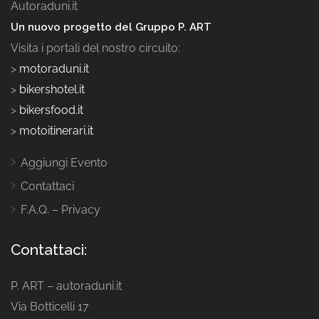
Autoraduni.it
Un nuovo progetto del Gruppo P. ART
Visita i portali del nostro circuito:
>
motoraduni.it
>
bikershotel.it
>
bikersfood.it
>
motoitinerari.it
Aggiungi Evento
Contattaci
F.A.Q. – Privacy
Contattaci:
P. ART – autoraduni.it
Via Botticelli 17