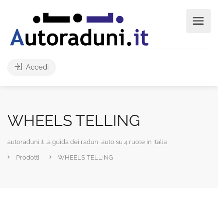
Accedi
WHEELS TELLING
autoraduni.it la guida dei raduni auto su 4 ruote in Italia
Prodotti
WHEELS TELLING