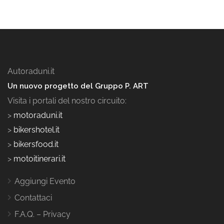
Autoraduni.it
Un nuovo progetto del Gruppo P. ART
Visita i portali del nostro circuito:
>
motoraduni.it
>
bikershotel.it
>
bikersfood.it
>
motoitinerari.it
Aggiungi Evento
Contattaci
F.A.Q. – Privacy