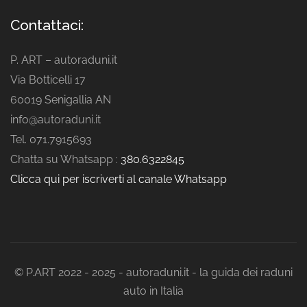
Contattaci:
P. ART – autoraduni.it
Via Botticelli 17
60019 Senigallia AN
info@autoraduni.it
Tel. 071.7915693
Chatta su Whatsapp :
380.6322845
Clicca qui per iscriverti al canale Whatsapp
© P.ART 2022 - 2025 - autoraduni.it - la guida dei raduni
auto in Italia