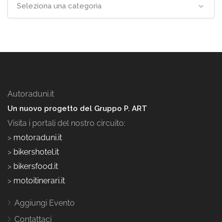
Seleziona una categoria
Autoraduni.it
Un nuovo progetto del Gruppo P. ART
Visita i portali del nostro circuito:
>
motoraduni.it
>
bikershotel.it
>
bikersfood.it
>
motoitinerari.it
Aggiungi Evento
Contattaci