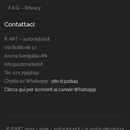
F.A.Q. – Privacy
Contattaci:
P. ART – autoraduni.it
Via Botticelli 17
60019 Senigallia AN
info@autoraduni.it
Tel. 071.7915693
Chatta su Whatsapp :
380.6322845
Clicca qui per iscriverti al canale Whatsapp
© P.ART 2022 - 2025 - autoraduni.it - la guida dei raduni