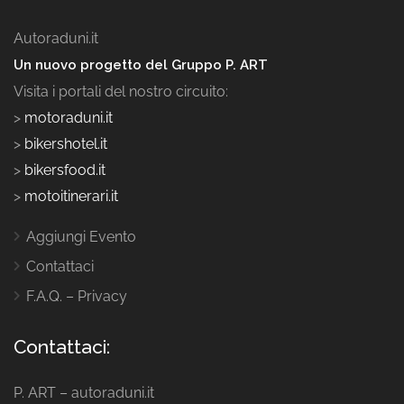
Autoraduni.it
Un nuovo progetto del Gruppo P. ART
Visita i portali del nostro circuito:
>
motoraduni.it
>
bikershotel.it
>
bikersfood.it
>
motoitinerari.it
Aggiungi Evento
Contattaci
F.A.Q. – Privacy
Contattaci:
P. ART – autoraduni.it