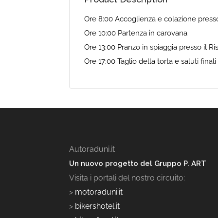
Ore 8:00 Accoglienza e colazione press
Ore 10:00 Partenza in carovana
Ore 13:00 Pranzo in spiaggia presso il Ri
Ore 17:00 Taglio della torta e saluti finali
Autoraduni.it
Un nuovo progetto del Gruppo P. ART
Visita i portali del nostro circuito:
>
motoraduni.it
>
bikershotel.it