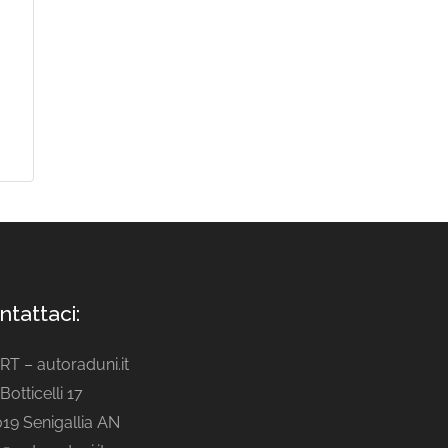
ntattaci:
ART – autoraduni.it
Botticelli 17
19 Senigallia AN