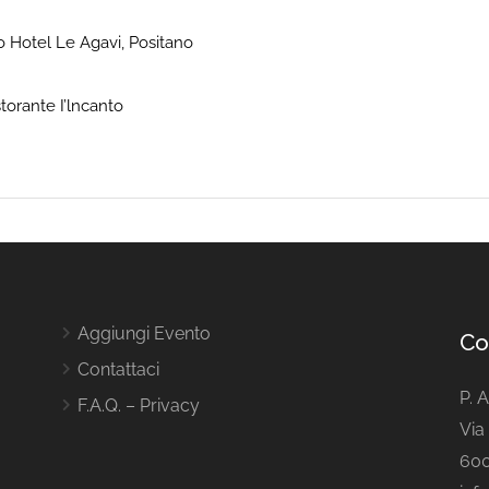
o Hotel Le Agavi, Positano
storante I’lncanto
Aggiungi Evento
Co
Contattaci
P. 
F.A.Q. – Privacy
Via 
600