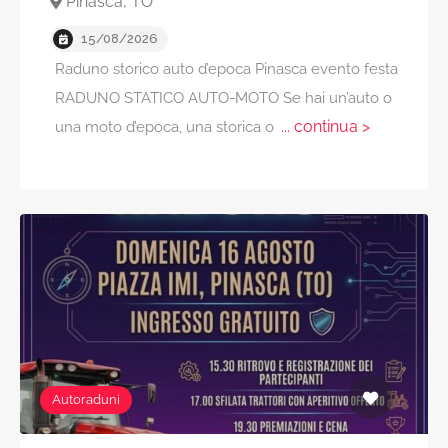
Pinasca, TO
15/08/2026
Raduno storico auto d’epoca Pinasca evento festa
RADUNO STATICO AUTO-MOTO Se hai un’auto o
... continua >
una moto d’epoca, una storica o
Autoraduni