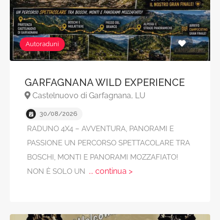
Autoraduni
GARFAGNANA WILD EXPERIENCE
Castelnuovo di Garfagnana, LU
30/08/2026
RADUNO 4X4 – AVVENTURA, PANORAMI E
PASSIONE UN PERCORSO SPETTACOLARE TRA
BOSCHI, MONTI E PANORAMI MOZZAFIATO!
... continua >
NON È SOLO UN