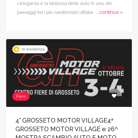
L’eleganza e la bellezza delle auto in uno dei
... continua >
paesaggí tra i píù caratteristicí dItalia
In evidenza
Fiere
4° GROSSETO MOTOR VILLAGE4ª
GROSSETO MOTOR VILLAGE e 26^
MOSTRA SCAMBIO AUTO E MOTO