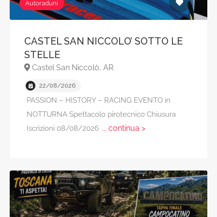
Autoraduni
CASTEL SAN NICCOLO’ SOTTO LE
STELLE
Castel San Niccolò, AR
22/08/2026
PASSION – HISTORY – RACING EVENTO in
NOTTURNA Spettacolo pirotecnico Chiusura
... continua >
Iscrizioni 08/08/2026