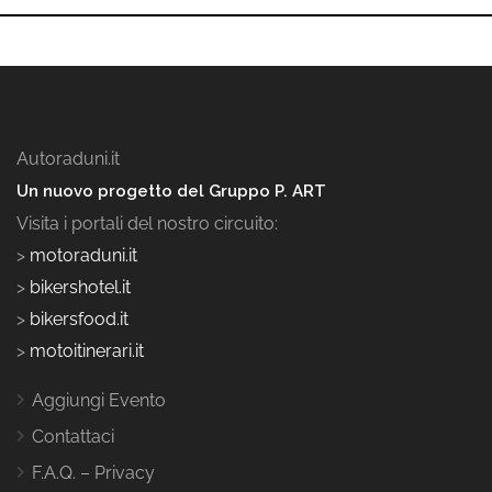
Autoraduni.it
Un nuovo progetto del Gruppo P. ART
Visita i portali del nostro circuito:
>
motoraduni.it
>
bikershotel.it
>
bikersfood.it
>
motoitinerari.it
Aggiungi Evento
Contattaci
F.A.Q. – Privacy