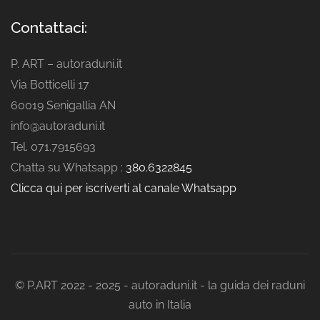
Contattaci:
P. ART – autoraduni.it
Via Botticelli 17
60019 Senigallia AN
info@autoraduni.it
Tel. 071.7915693
Chatta su Whatsapp :
380.6322845
Clicca qui per iscriverti al canale Whatsapp
© P.ART 2022 - 2025 - autoraduni.it - la guida dei raduni
auto in Italia