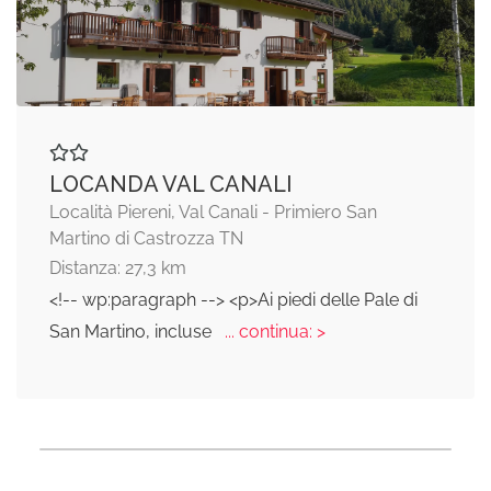
LOCANDA VAL CANALI
Località Piereni, Val Canali - Primiero San
Martino di Castrozza TN
Distanza: 27,3 km
<!-- wp:paragraph --> <p>Ai piedi delle Pale di
San Martino, incluse
... continua: >