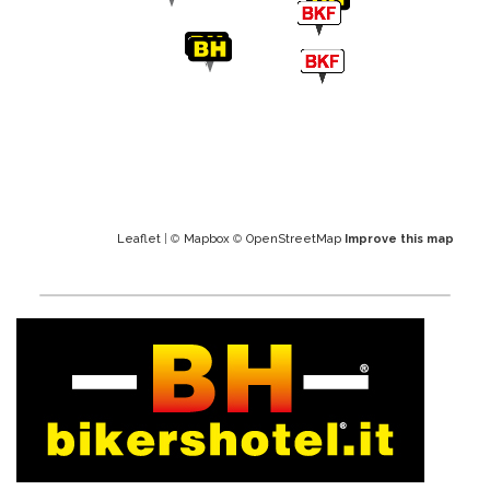
Leaflet
| ©
Mapbox
©
OpenStreetMap
Improve this map