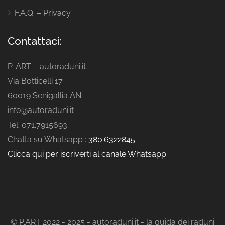
F.A.Q. – Privacy
Contattaci:
P. ART – autoraduni.it
Via Botticelli 17
60019 Senigallia AN
info@autoraduni.it
Tel. 071.7915693
Chatta su Whatsapp :
380.6322845
Clicca qui per iscriverti al canale Whatsapp
© P.ART 2022 - 2025 - autoraduni.it - la guida dei raduni