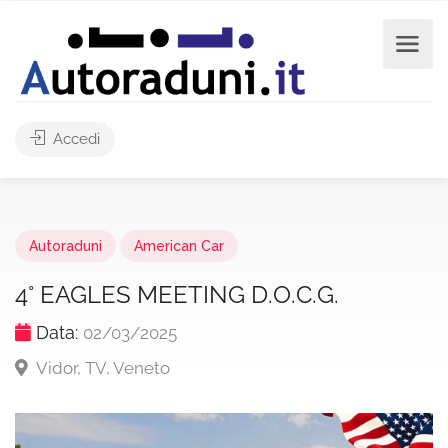
Accedi
Autoraduni
American Car
4° EAGLES MEETING D.O.C.G.
Data:
02/03/2025
Vidor, TV, Veneto