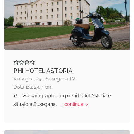
PHI HOTEL ASTORIA
Via Vigna, 29 - Susegana TV
Distanza: 23,4 km
<!-- wp:paragraph --> <p>Phi Hotel Astoria è
situato a Susegana,
... continua: >