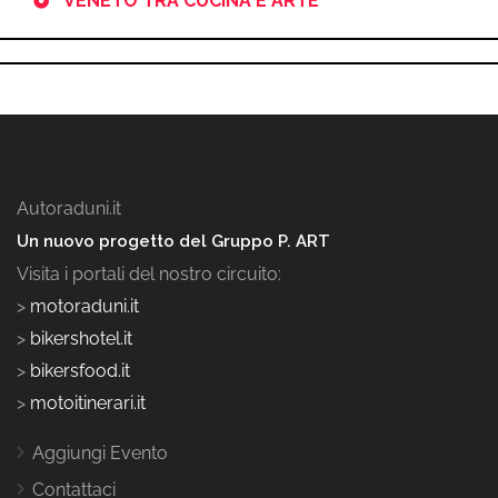
VENETO TRA CUCINA E ARTE
Autoraduni.it
Un nuovo progetto del Gruppo P. ART
Visita i portali del nostro circuito:
>
motoraduni.it
>
bikershotel.it
>
bikersfood.it
>
motoitinerari.it
Aggiungi Evento
Contattaci