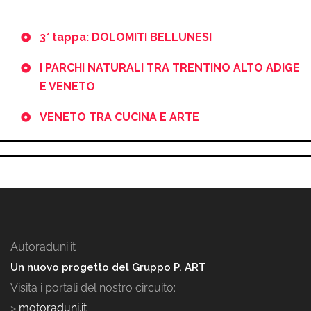
3° tappa: DOLOMITI BELLUNESI
I PARCHI NATURALI TRA TRENTINO ALTO ADIGE
E VENETO
VENETO TRA CUCINA E ARTE
Autoraduni.it
Un nuovo progetto del Gruppo P. ART
Visita i portali del nostro circuito:
>
motoraduni.it