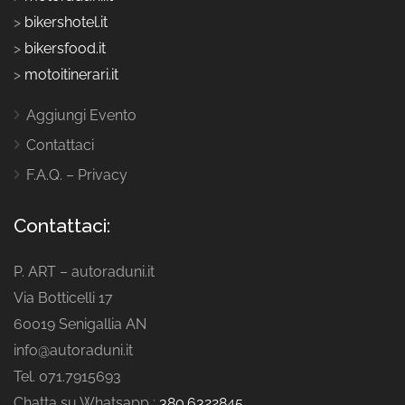
>
bikershotel.it
>
bikersfood.it
>
motoitinerari.it
Aggiungi Evento
Contattaci
F.A.Q. – Privacy
Contattaci:
P. ART – autoraduni.it
Via Botticelli 17
60019 Senigallia AN
info@autoraduni.it
Tel. 071.7915693
Chatta su Whatsapp :
380.6322845