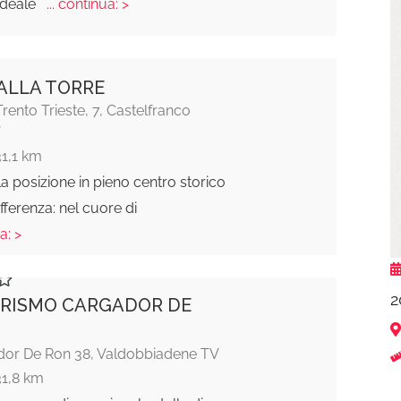
ideale
... continua: >
ALLA TORRE
Trento Trieste, 7, Castelfranco
V
31,1 km
la posizione in pieno centro storico
ifferenza: nel cuore di
a: >
2
RISMO CARGADOR DE
dor De Ron 38, Valdobbiadene TV
31,8 km