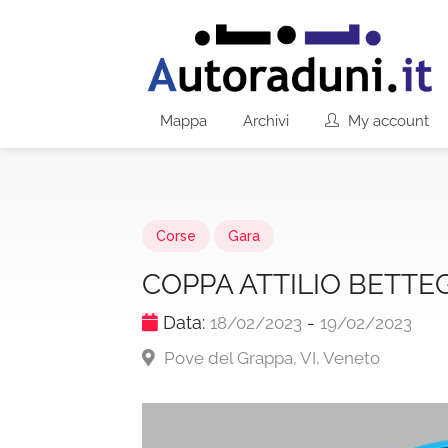
Mappa
Archivi
My account
Corse
Gara
COPPA ATTILIO BETTE
Data:
-
18/02/2023
19/02/2023
Pove del Grappa, VI, Veneto