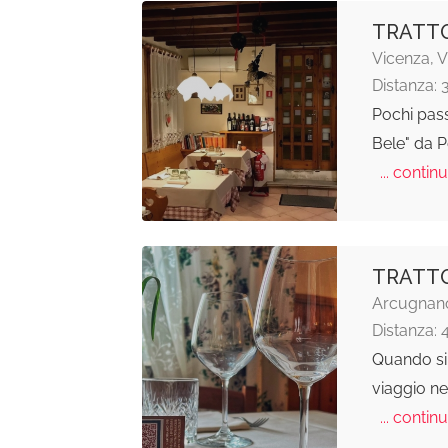
TRATTO
Vicenza, V
Distanza: 
Pochi pass
Bele" da P
... continu
TRATTO
Arcugnano
Distanza: 
Quando si 
viaggio ne
... continu