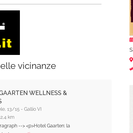
S
elle vicinanze
GAARTEN WELLNESS &
S
le, 13/15 - Gallio VI
22,4 km
ragraph --> <p>Hotel Gaarten: la