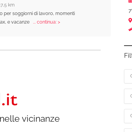
37,5 km
7
o per soggiorni di lavoro, momenti
lax, e vacanze
... continua: >
Fil
nelle vicinanze