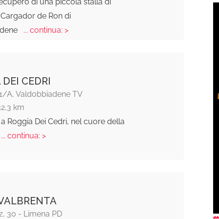
ecupero di una piccola stalla di
il Cargador de Ron di
adene
... continua: >
 DEI CEDRI
i 1/A, Valdobbiadene TV
32,3 km
a Roggia Dei Cedri, nel cuore della
... continua: >
 VALBRENTA
z, 30 - Limena PD