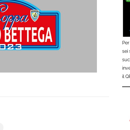
Per
sei
suc
inv
il 