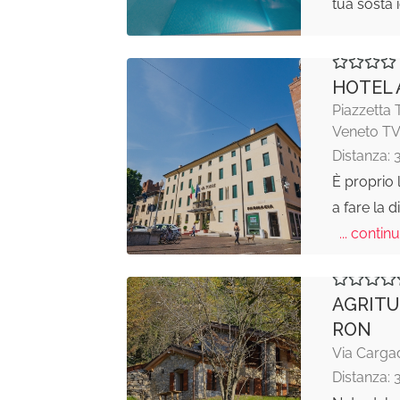
tua sosta 
HOTEL 
Piazzetta 
Veneto T
Distanza: 
È proprio 
a fare la d
... continu
AGRITU
RON
Via Carga
Distanza: 