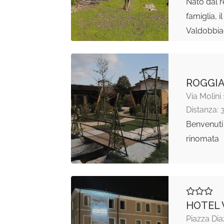
Nato dal r
famiglia, 
Valdobbi
ROGGIA
Via Molin
Distanza: 
Benvenuti 
rinomata
HOTEL
Piazza Dia