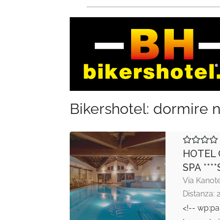
Bikershotel: dormire n
HOTEL 
SPA ****
Via Kanote
Distanza: 
<!-- wp:pa