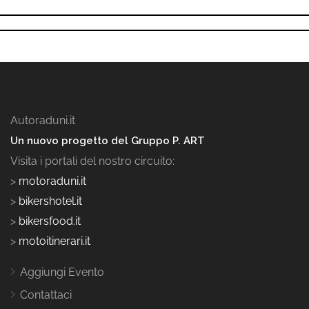
Autoraduni.it
Un nuovo progetto del Gruppo P. ART
Visita i portali del nostro circuito:
>
motoraduni.it
>
bikershotel.it
>
bikersfood.it
>
motoitinerari.it
Aggiungi Evento
Contattaci