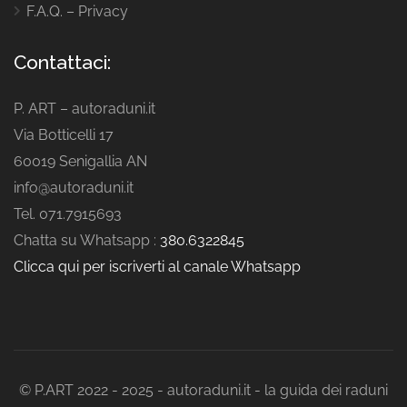
F.A.Q. – Privacy
Contattaci:
P. ART – autoraduni.it
Via Botticelli 17
60019 Senigallia AN
info@autoraduni.it
Tel. 071.7915693
Chatta su Whatsapp :
380.6322845
Clicca qui per iscriverti al canale Whatsapp
© P.ART 2022 - 2025 - autoraduni.it - la guida dei raduni