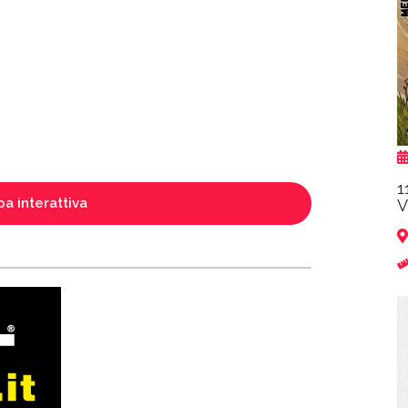
1
a interattiva
V