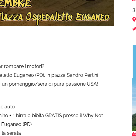
3
 far rombare i motori?
etto Euganeo (PD), in piazza Sandro Pertini
 per un pomeriggio/sera di pura passione USA!
de auto
ino + 1 birra o bibita GRATIS presso il Why Not
o Euganeo (PD)
 la serata