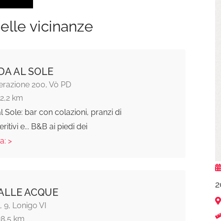
elle vicinanze
A AL SOLE
erazione 200, Vò PD
12,2 km
 Sole: bar con colazioni, pranzi di
ritivi e... B&B ai piedi dei
a: >
2
ALLE ACQUE
 9, Lonigo VI
28,5 km