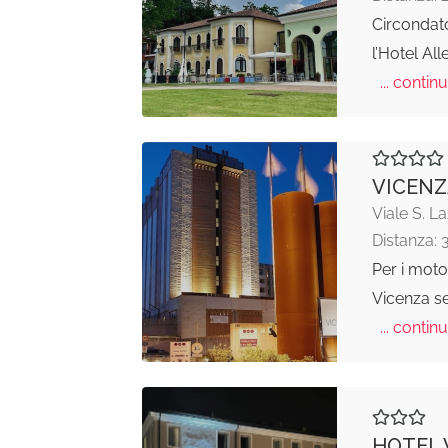
Circondato
l’Hotel All
... continu
VICENZ
Viale S. L
Distanza: 
Per i motoc
Vicenza se
... continu
HOTEL