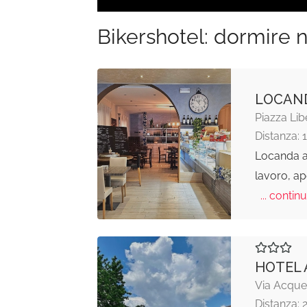
Bikershotel: dormire n
LOCAND
Piazza Lib
Distanza: 
Locanda al
lavoro, ape
... continu
HOTEL 
Via Acque,
Distanza: 