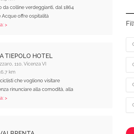
 da colline verdeggianti, dal 1864
e Acque offre ospitalità
Fil
a: >
A TIEPOLO HOTEL
azzaro, 110, Vicenza VI
36,7 km
iclisti che vogliono visitare
nza rinunciare alla comodità, alla
a: >
 VALBRENTA