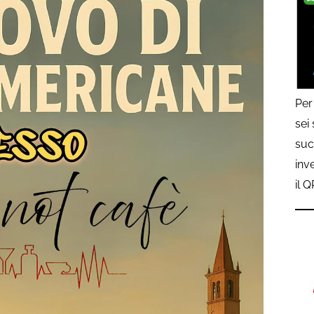
Per
sei
suc
inv
il 