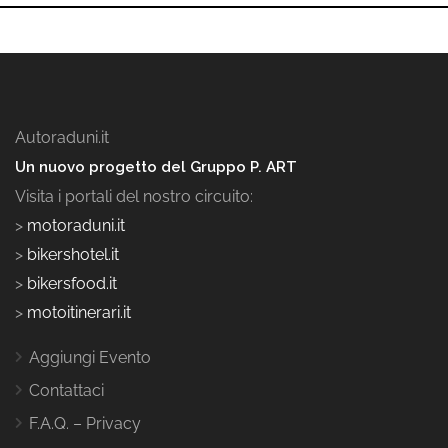
Autoraduni.it
Un nuovo progetto del Gruppo P. ART
Visita i portali del nostro circuito:
>
motoraduni.it
>
bikershotel.it
>
bikersfood.it
>
motoitinerari.it
Aggiungi Evento
Contattaci
F.A.Q. – Privacy