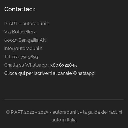
Contattaci:
P. ART – autoraduni.it
Via Botticelli 17
60019 Senigallia AN
info@autoraduni.it
Tel. 071.7915693
Chatta su Whatsapp :
380.6322845
Clicca qui per iscriverti al canale Whatsapp
© P.ART 2022 - 2025 - autoraduni.it - la guida dei raduni
auto in Italia