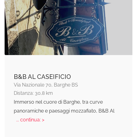
B&B AL CASEIFICIO
Via Nazionale 70, Barghe BS
Distanza: 30,8 km
Immerso nel cuore di Barghe, tra curve
panoramiche e paesaggi mozzafiato, B&B Al
... continua: >