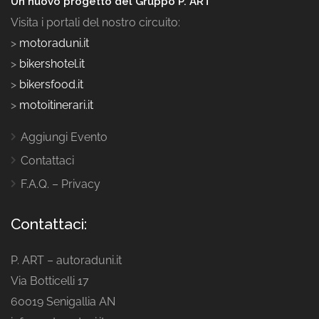
Un nuovo progetto del Gruppo P. ART
Visita i portali del nostro circuito:
>
motoraduni.it
>
bikershotel.it
>
bikersfood.it
>
motoitinerari.it
Aggiungi Evento
Contattaci
F.A.Q. – Privacy
Contattaci:
P. ART – autoraduni.it
Via Botticelli 17
60019 Senigallia AN