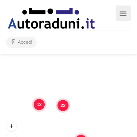
Accedi
12
22