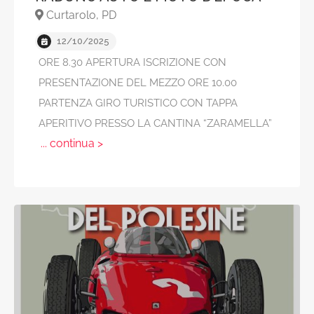
Curtarolo, PD
12/10/2025
ORE 8.30 APERTURA ISCRIZIONE CON
PRESENTAZIONE DEL MEZZO ORE 10.00
PARTENZA GIRO TURISTICO CON TAPPA
APERITIVO PRESSO LA CANTINA “ZARAMELLA”
... continua >