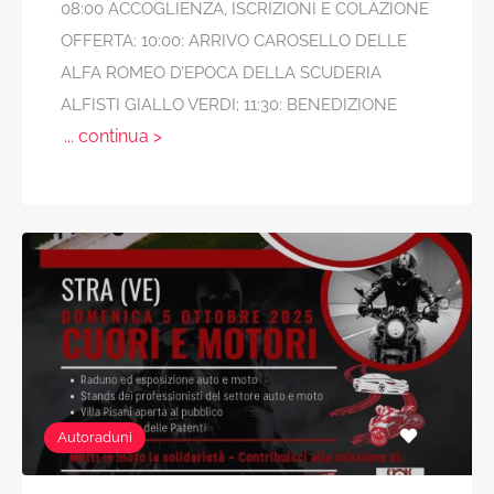
08:00 ACCOGLIENZA, ISCRIZIONI E COLAZIONE
OFFERTA: 10:00: ARRIVO CAROSELLO DELLE
ALFA ROMEO D’EPOCA DELLA SCUDERIA
ALFISTI GIALLO VERDI; 11:30: BENEDIZIONE
... continua >
Autoraduni