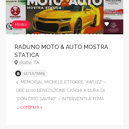
Mostra
RADUNO MOTO & AUTO MOSTRA
STATICA
Statte, TA
12/10/2025
4° MEMORIAL MICHELE ETTORRE “AWUZZ” –
ORE 12.00 BENEDIZIONE CASCHI A CURA DI
“DON CIRO SAVINO” – INTERVENTI A TEMA
... continua >