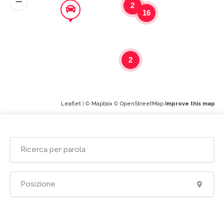
2
16
2
Leaflet
| ©
Mapbox
©
OpenStreetMap
Improve this map