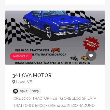
Autoraduni
3^ LOVA MOTORI
Lova, VE
05/10/2025
ORE 10.00: TRACTOR FEST G ORE 11.00: SFILATA
TRATTORI D’EPOCA ORE 14.00: INIZIO RADUNO