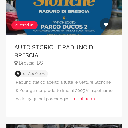
Autoraduni
AUTO STORICHE RADUNO DI
BRESCIA
Brescia, BS
05/10/2025
Raduno statico aperto a tutte le vetture Storiche
& Youngtimer prodotte fino al 2005 Vi aspettiamo
... continua >
dalle 09:30 nel parcheggio