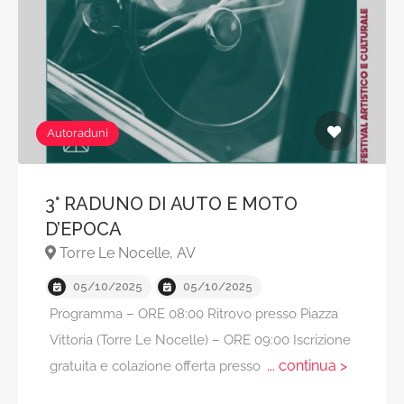
Autoraduni
3° RADUNO DI AUTO E MOTO
D’EPOCA
Torre Le Nocelle, AV
05/10/2025
05/10/2025
Programma – ORE 08:00 Ritrovo presso Piazza
Vittoria (Torre Le Nocelle) – ⁠ORE 09:00 Iscrizione
... continua >
gratuita e colazione offerta presso