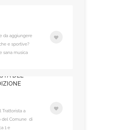
nte da aggiungere
che e sportive?
e sana musica
STA DEL
DIZIONE
 Trattorista a
ino del Comune di
a 1 e