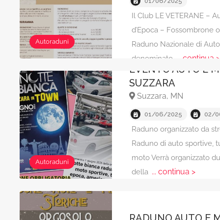
01/06/2025
Il Club LE VETERANE – Aut
d’Epoca – Fossombrone o
Autoraduni
Raduno Nazionale di Auto
... continua 
denominato
EVENTO AUTO E 
SUZZARA
Suzzara, MN
01/06/2025
02/0
Raduno organizzato da str
Raduno di auto sportive, 
moto Verrà organizzato du
Autoraduni
... continua >
della
RADUNO AUTO E 