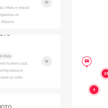
o, Moto e Veicoli
rganizza un
 d’Epoca
>
MOTO
6/2025
eet hunters club.
tuning epoca e
2
rante la notte
4
MOTO