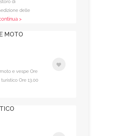
storo di
edizione delle
 continua >
 E MOTO
to, moto e vespe Ore
 turistico Ore 13.00
POCA A
TICO