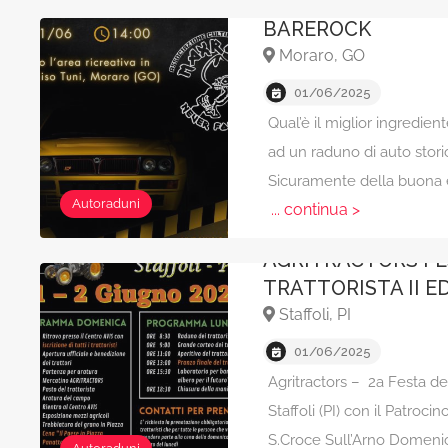
BAREROCK
Moraro, GO
01/06/2025
Qual’è il miglior ingredie
ad un raduno di auto stori
Sicuramente della buona 
Autoraduni
... continua >
AGRITRACTORS FE
TRATTORISTA II E
Staffoli, PI
01/06/2025
Agritractors – 2a Festa del
Staffoli (PI) con il Patroc
S.Croce Sull’Arno Domenic