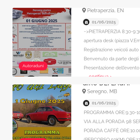
STRADE D’ALTRI T
Pietraperzia, EN
01/06/2025
~>PIETRAPERZIA 8:30-9:3
apertura desk (piazza V.E
Registrazione veicoli aut
Benvenuto da parte degli 
Autoraduni
Presentazione dell’evento
... continua >
GIRO DEI LAGHI
Seregno, MB
01/06/2025
PROGRAMMA ORE:9.30-10
VIA ALLA PORADA 98 SE
PORADA CAFFÈ ORE:10.0
(PERCORSO 50KM) ORE:12