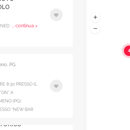
OLO
... continua >
UNED
 SULLE VIE
eno, PG
RE 8:30 PRESSO IL
TON” A
ENO (PG).
ESSO “NEW BAR
STORICO