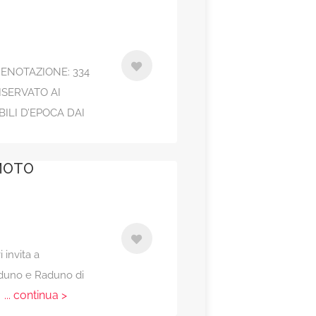
RENOTAZIONE: 334
RISERVATO AI
ILI D’EPOCA DAI
MOTO
i invita a
aduno e Raduno di
... continua >
a