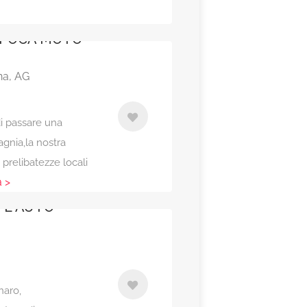
EPOCA MOTO
na, AG
i passare una
gnia,la nostra
 prelibatezze locali
a >
 E AUTO
naro,