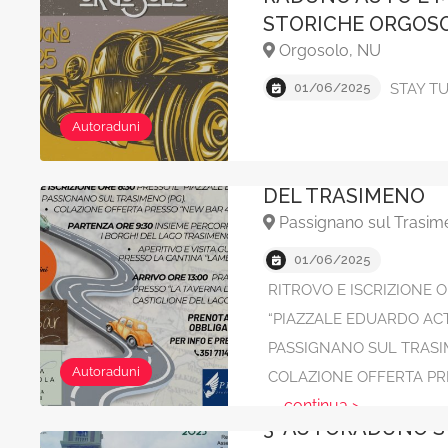
STORICHE ORGOS
Orgosolo, NU
01/06/2025
STAY T
Autoraduni
TOUR SPETTACOLO
DEL TRASIMENO
Passignano sul Trasim
01/06/2025
RITROVO E ISCRIZIONE O
“PIAZZALE EDUARDO AC
PASSIGNANO SUL TRASIM
Autoraduni
COLAZIONE OFFERTA PR
... continua >
3° AUTORADUNO 