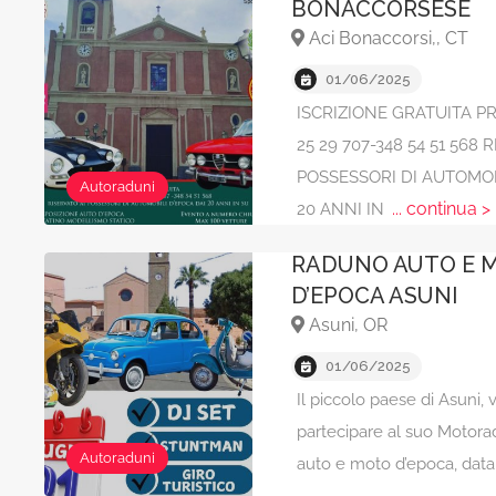
BONACCORSESE
Aci Bonaccorsi,, CT
01/06/2025
ISCRIZIONE GRATUITA P
25 29 707-348 54 51 568 
POSSESSORI DI AUTOMOB
Autoraduni
... continua >
20 ANNI IN
RADUNO AUTO E 
D’EPOCA ASUNI
Asuni, OR
01/06/2025
Il piccolo paese di Asuni, v
partecipare al suo Motor
Autoraduni
auto e moto d’epoca, dat