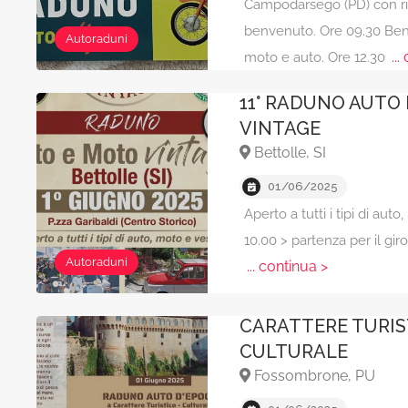
Campodarsego (PD) con ri
benvenuto. Ore 09.30 Ben
Autoraduni
...
moto e auto. Ore 12.30
11° RADUNO AUTO
VINTAGE
Bettolle, SI
01/06/2025
Aperto a tutti i tipi di au
10.00 > partenza per il giro
Autoraduni
... continua >
RADUNO AUTO D’E
CARATTERE TURIS
CULTURALE
Fossombrone, PU