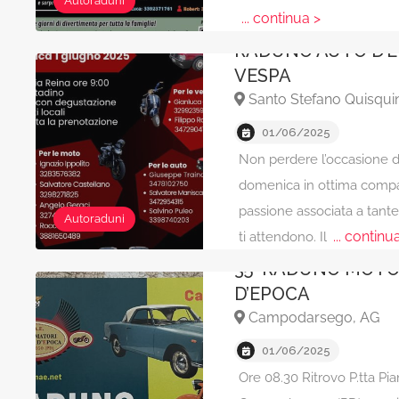
Autoraduni
... continua >
RADUNO AUTO D’
VESPA
Santo Stefano Quisqui
01/06/2025
Non perdere l’occasione d
domenica in ottima compa
passione associata a tante
Autoraduni
... continu
ti attendono. Il
35° RADUNO MOTO
D’EPOCA
Campodarsego, AG
01/06/2025
Ore 08.30 Ritrovo P.tta Pia